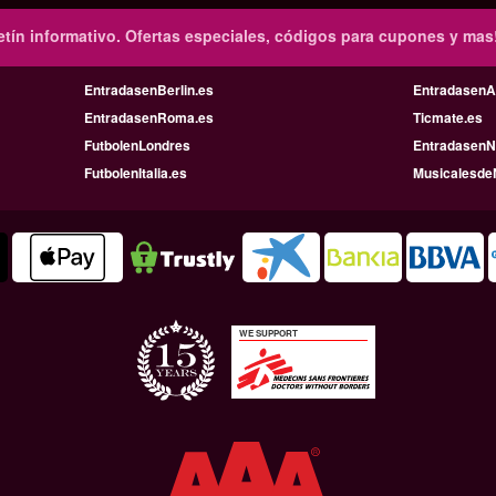
tín informativo.
Ofertas especiales, códigos para cupones y mas
EntradasenBerlin.es
Entradasen
EntradasenRoma.es
Ticmate.es
FutbolenLondres
EntradasenN
FutbolenItalia.es
Musicalesde
WE SUPPORT