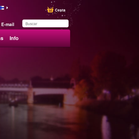
Cesta
E-mail
ás
Info
Ha guardado este
producto en su lista