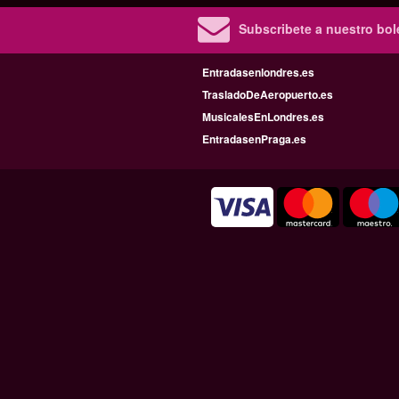
Subscribete a nuestro bole
Entradasenlondres.es
TrasladoDeAeropuerto.es
MusicalesEnLondres.es
EntradasenPraga.es