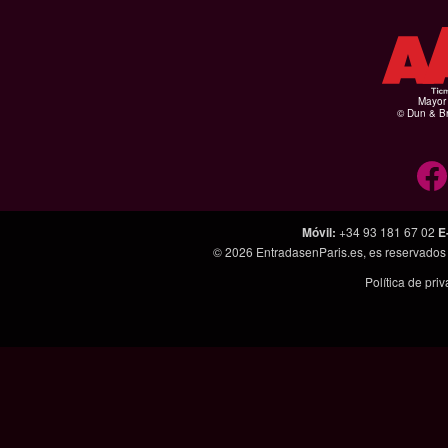
Mayor 
© Dun & Br
Móvil
:
+34 93 181 67 02
E
© 2026
EntradasenParis.es
, es reservado
Política de pri