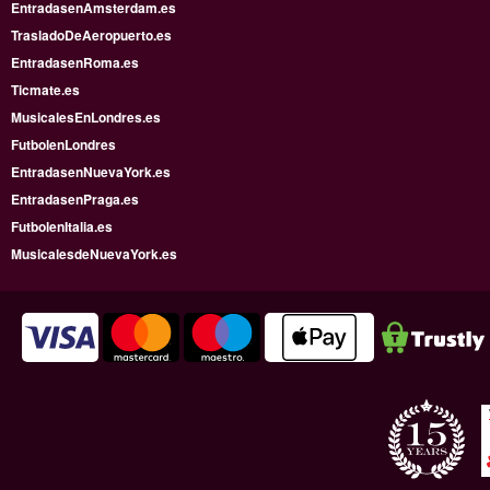
EntradasenAmsterdam.es
TrasladoDeAeropuerto.es
EntradasenRoma.es
Ticmate.es
MusicalesEnLondres.es
FutbolenLondres
EntradasenNuevaYork.es
EntradasenPraga.es
FutbolenItalia.es
MusicalesdeNuevaYork.es