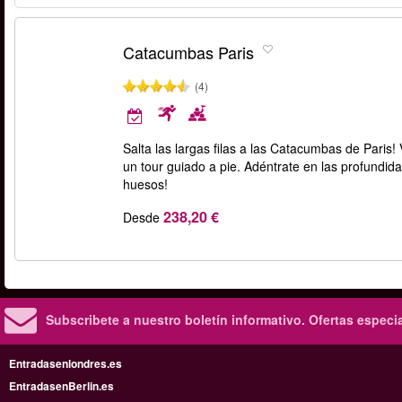
Catacumbas Paris
(4)
Salta las largas filas a las Catacumbas de Paris!
un tour guiado a pie. Adéntrate en las profundida
huesos!
238,20 €
Desde
Subscribete a nuestro boletín informativo.
Ofertas especi
Entradasenlondres.es
EntradasenBerlin.es