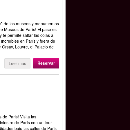
 60 de los museos y monumentos
de Museos de París! El pase es
 te permite saltar las colas a
increíbles en París y fuera de
e Orsay, Louvre, el Palacio de
Reservar
Leer más
 de Paris! Visita las
niestro de París con un tour
didades bajo las calles de Paris