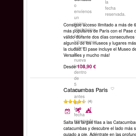
la
o
fecha
envíenos
reservada.
un
correo
Consigue acceso ilimitado a más de
electrónico
más populares de París con el Pase 
para
válido durante dos días consecutivos y
informarnos
algunos de los museos y lugares más 
sobre
la ciudad. El pase incluye el Museo d
la
Versailles y mucho más!
nueva
108,90 €
fecha
Desde
dentro
de
5
Catacumbas Paris
días
antes
(4)
de
la
fecha
reservada.
Salta las largas filas a las Catacumbas
catacumbas y descubre el lado más si
guiado a pie. Adéntrate en las profun