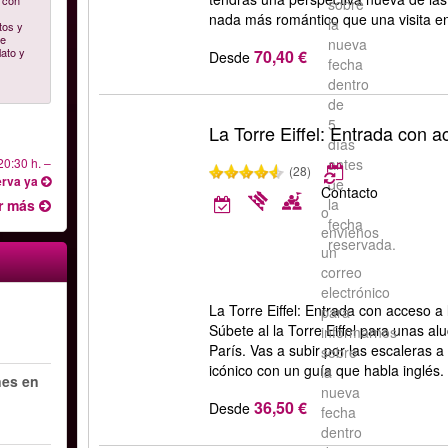
, con
sobre
nada más romántico que una visita en 
la
tos y
ue
nueva
lato y
70,40 €
Desde
fecha
dentro
de
5
La Torre Eiffel: Entrada con a
días
20:30 h.
–
antes
(28)
rva ya
de
Contacto
la
r más
o
fecha
envíenos
reservada.
un
correo
electrónico
La Torre Eiffel: Entrada con acceso a 
para
Súbete al la Torre Eiffel para unas a
informarnos
París. Vas a subir por las escaleras a
sobre
icónico con un guía que habla inglés.
la
nes en
nueva
36,50 €
Desde
fecha
dentro