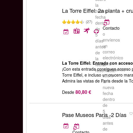
la
La Torre Eiffel: 2a planta + cr
nueva
fecha
(27)
dentro
Contacto
de
o
5
envíenos
días
un
antes
correo
de
electrónico
la
La Torre Eiffel: Entrada con acceso
para
fecha
¡Con esta entrada consigues acceso pri
informarnos
reservada.
Torre Eiffel, e incluso un crucero mar
sobre
Admira las vistas de Paris desde la To
la
nueva
80,80 €
Desde
fecha
dentro
de
5
Pase Museos París -2 Días
días
antes
de
Contacto