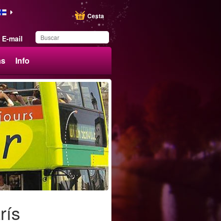
Cesta
E-mail
ás
Info
Ha guardado este
producto en su lista
rís