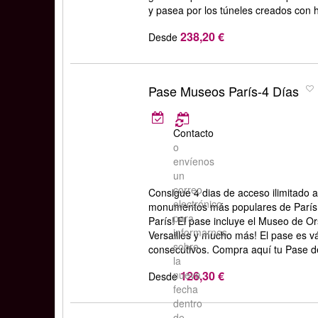
y pasea por los túneles creados con 
238,20 €
Desde
Pase Museos París-4 Días
Contacto
o
envíenos
un
correo
Consigue 4 dias de acceso ilimitado 
electrónico
monumentos más populares de París
para
París! El pase incluye el Museo de Or
informarnos
Versailles y mucho más! El pase es vá
sobre
consecutivos. Compra aquí tu Pase d
la
126,30 €
nueva
Desde
fecha
dentro
de