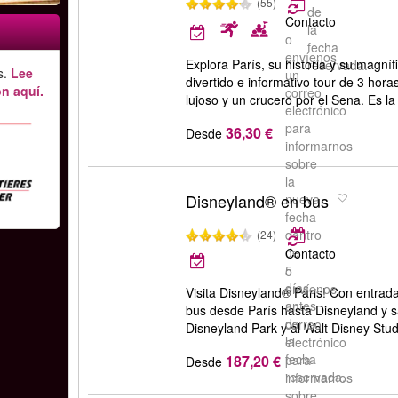
(55)
de
Contacto
la
o
fecha
envíenos
Explora París, su historia y su magníf
reservada.
s.
Lee
un
divertido e informativo tour de 3 hor
n aquí.
correo
lujoso y un crucero por el Sena. Es la
electrónico
para
36,30 €
Desde
informarnos
sobre
la
Disneyland® en bus
nueva
fecha
dentro
(24)
de
Contacto
5
o
días
envíenos
Visita Disneyland® Paris! Con entrada
antes
un
bus desde París hasta Disneyland y sal
de
correo
Disneyland Park y al Walt Disney Stu
la
electrónico
fecha
187,20 €
para
Desde
reservada.
informarnos
sobre