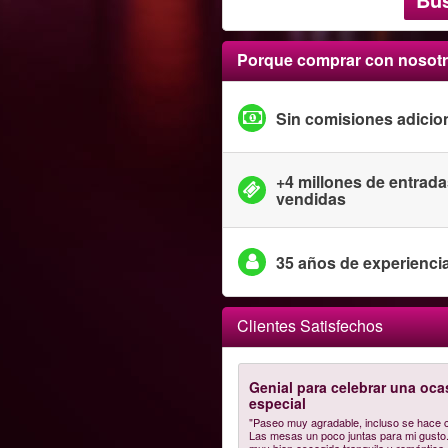
Porque comprar con nosot
Sin comisiones adicio
+4 millones de entrad
vendidas
35 años de experienci
Clientes Satisfechos
Genial para celebrar una oca
especial
"Paseo muy agradable, incluso se hace c
Las mesas un poco juntas para mi gusto