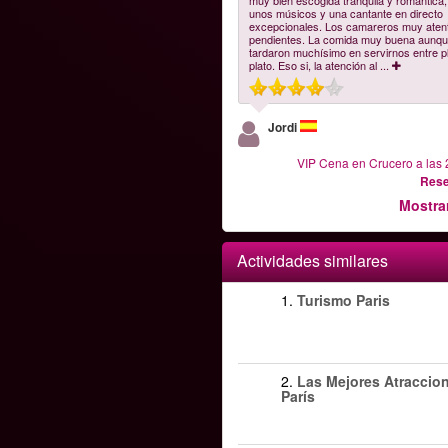
muy bien escogida tranquila y romántica
unos músicos y una cantante en directo
excepcionales. Los camareros muy aten
pendientes. La comida muy buena aunq
tardaron muchísimo en servirnos entre p
plato. Eso si, la atención al
...
Jordi
VIP Cena en Crucero a las 
Rese
Mostra
Actividades similares
1.
Turismo Paris
2.
Las Mejores Atraccio
París