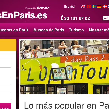
Español
93 181 67 02
uceros en París
Museos de París
Turismo
Mostrar m
Lo más popular en Pa
scar