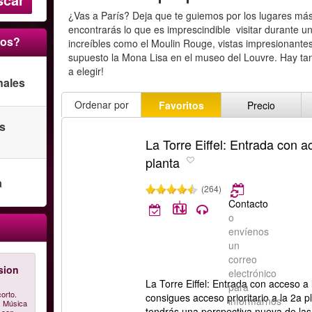
¿Vas a París? Deja que te guiemos por los lugares más
encontrarás lo que es imprescindible visitar durante un
ros?
increíbles como el Moulin Rouge, vistas impresionantes 
supuesto la Mona Lisa en el museo del Louvre. Hay tan
a elegir!
nales
Ordenar por
Favoritos
Precio
as
La Torre Eiffel: Entrada con a
planta
a
(264)
Contacto
o
envíenos
un
correo
sion
electrónico
La Torre Eiffel: Entrada con acceso a
para
orto.
consigues acceso prioritario a la 2a p
informarnos
. Música
tendrás una perspectiva nueva de las