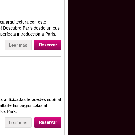
ica arquitectura con este
as! Descubre París desde un bus
 perfecta introducción a París.
Reservar
Leer más
s anticipadas te puedes subir al
tarte las largas colas al
dios Park.
Reservar
Leer más