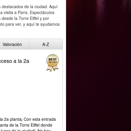
 destacados de la ciudad. Aquí
a visita a París. Espectáculos
desde la Torre Eiffel y por
to para ver, y aquí te ayudamos
Valoración
A-Z
cceso a la 2a
 la 2a planta¡ Con esta entrada
lanta de la Torre Eiffel donde
 luces de la ciudad! ¡No hay