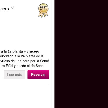
ucero
 a la 2a planta + crucero
oritario a la 2a planta de la
avilloso de una hora por la Sena!
rre Eiffel y desde el río Sena.
Reservar
Leer más