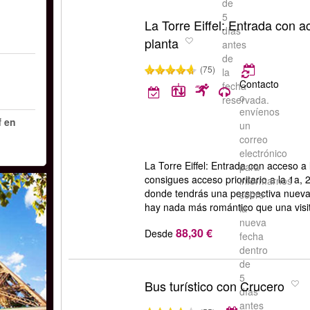
de
5
La Torre Eiffel: Entrada con a
días
planta
antes
de
(75)
la
Contacto
fecha
o
reservada.
envíenos
f en
un
correo
electrónico
La Torre Eiffel: Entrada con acceso a
para
consigues acceso prioritario a la 1a, 2
informarnos
donde tendrás una perspectiva nueva 
sobre
hay nada más romántico que una visita
la
nueva
88,30 €
Desde
fecha
dentro
de
5
Bus turístico con Crucero
días
antes