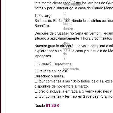
totalmente climatizado. Visite los jardines de Gi
informarnos
reservada.
flores y por el interior de la casa de Claude Mone
sobre
la
Texto largo
nueva
Salimos de París, recorriendo los distritos occi
fecha
Bonnière.
dentro
Después de cruzar el río Sena en Vernon, llega
de
situado a aproximadamente 1 hora y 30 minutos
5
días
Nuestro guía le ofrecerá una visita completa e inf
antes
explorar por su cuenta la casa y el estudio de 
de
japoneses.
la
Información importante:
fecha
reservada.
¡El tour es en inglés!
Duración: 5 horas.
El tour comienza a las 13:45 todos los días, ex
disponible de noviembre a marzo.
El precio incluye la entrada a Giverny (jardines y
El tour comienza y termina en 2 rue des Pyramid
81,30 €
Desde