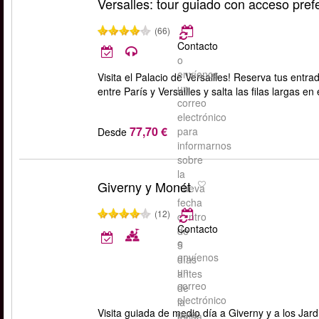
Versalles: tour guiado con acceso pref
(66)
Contacto
o
envíenos
Visita el Palacio de Versailles! Reserva tus entr
un
entre París y Versailles y salta las filas largas en 
correo
electrónico
77,70 €
para
Desde
informarnos
sobre
la
Giverny y Monét
nueva
fecha
(12)
dentro
Contacto
de
o
5
envíenos
días
un
antes
correo
de
electrónico
la
Visita guiada de medio día a Giverny y a los Ja
para
fecha