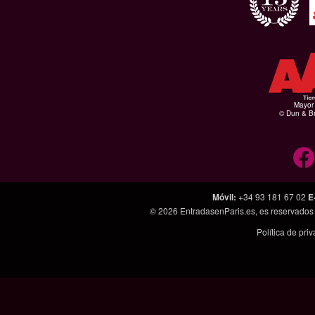
Mayor 
© Dun & Br
Móvil
:
+34 93 181 67 02
E
© 2026
EntradasenParis.es
, es reservado
Política de pri