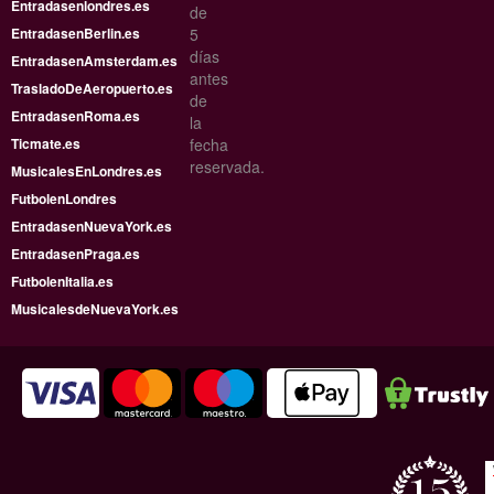
Entradasenlondres.es
de
EntradasenBerlin.es
5
días
EntradasenAmsterdam.es
antes
TrasladoDeAeropuerto.es
de
EntradasenRoma.es
la
Ticmate.es
fecha
reservada.
MusicalesEnLondres.es
FutbolenLondres
EntradasenNuevaYork.es
EntradasenPraga.es
FutbolenItalia.es
MusicalesdeNuevaYork.es