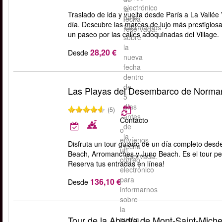
electrónico
la
Traslado de ida y vuelta desde París a La Vallée 
para
fecha
día. Descubre las marcas de lujo más prestigiosa
informarnos
reservada.
un paseo por las calles adoquinadas del Village.
sobre
la
28,20 €
Desde
nueva
fecha
dentro
de
Las Playas del Desembarco de Norma
5
días
(5)
antes
Contacto
de
o
la
envíenos
Disfruta un tour guiado de un día completo des
fecha
un
Beach, Arromanches y Juno Beach. Es el tour pe
reservada.
correo
Reserva tus entradas en línea!
electrónico
para
136,10 €
Desde
informarnos
sobre
la
Tour de la Abadía de Mont-Saint-Miche
nueva