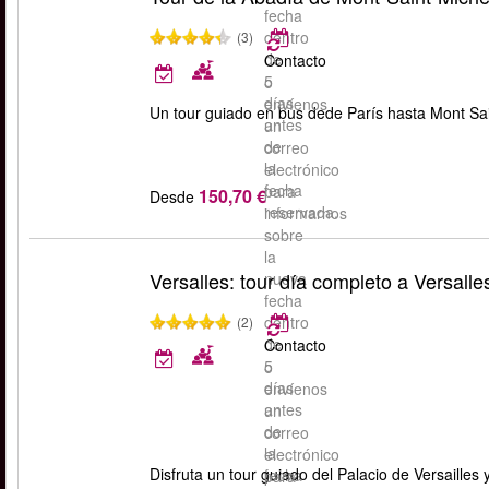
fecha
dentro
(3)
de
Contacto
5
o
días
envíenos
Un tour guiado en bus dede París hasta Mont Sai
antes
un
de
correo
la
electrónico
fecha
para
150,70 €
Desde
reservada.
informarnos
sobre
la
Versalles: tour día completo a Versalle
nueva
fecha
dentro
(2)
de
Contacto
5
o
días
envíenos
antes
un
de
correo
la
electrónico
Disfruta un tour guiado del Palacio de Versailles
fecha
para