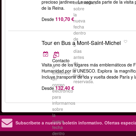
precioso jardines . La segunda parte de la visita 
reservada.
informarnos
de la Reina.
sobre
la
110,70 €
Desde
nueva
fecha
dentro
de
Tour en Bus a Mont-Saint-Michel
5
días
antes
Contacto
de
Visita uno de los lugares más emblemáticos de Fr
o
la
Humanidad por la UNESCO. Explora la magnífica a
envíenos
fecha
Incluye transporte de ida y vuelta desde París y 
un
reservada.
correo
132,40 €
Desde
electrónico
para
informarnos
sobre
la
nueva
Subscribete a nuestro boletín informativo.
Ofertas especi
fecha
dentro