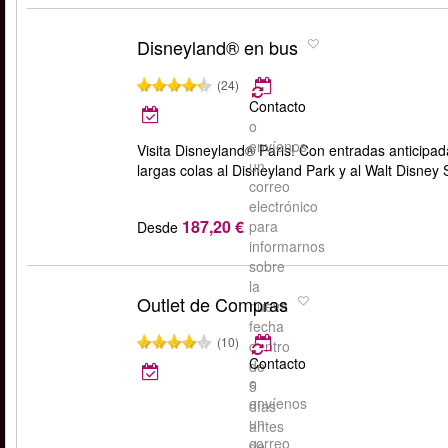
Disneyland® en bus
(24)
Contacto
o
envíenos
Visita Disneyland® Paris! Con entradas anticipad
un
largas colas al Disneyland Park y al Walt Disney
correo
electrónico
187,20 €
para
Desde
informarnos
sobre
la
Outlet de Compras
nueva
fecha
(10)
dentro
Contacto
de
o
5
envíenos
días
un
antes
correo
de