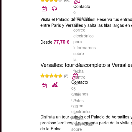
Contacto
o
envíenos
Visita el Palacio de Versailles! Reserva tus entr
un
entre París y Versailles y salta las filas largas en 
correo
electrónico
77,70 €
para
Desde
informarnos
sobre
la
Versalles: tour día completo a Versalle
nueva
fecha
(2)
dentro
Contacto
de
o
5
envíenos
días
un
antes
correo
de
electrónico
la
Disfruta un tour guiado del Palacio de Versailles
para
fecha
precioso jardines . La segunda parte de la visita 
informarnos
reservada.
de la Reina.
sobre