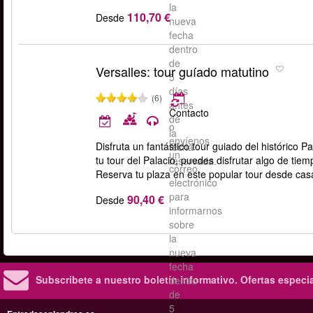
la
110,70 €
Desde
nueva
fecha
dentro
de
Versalles: tour guíado matutino
5
días
(6)
antes
Contacto
de
o
la
envíenos
Disfruta un fantástico tour guiado del histórico P
fecha
un
tu tour del Palacio, puedes disfrutar algo de tiem
reservada.
correo
Reserva tu plaza en este popular tour desde cas
electrónico
para
90,40 €
Desde
informarnos
sobre
la
nueva
fecha
Subscribete a nuestro boletín informativo.
Ofertas especi
dentro
de
5