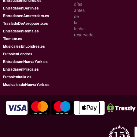
Entradasenlondres.es
días
EntradasenBerlin.es
antes
EntradasenAmsterdam.es
de
la
TrasladoDeAeropuerto.es
fecha
EntradasenRoma.es
reservada.
Ticmate.es
MusicalesEnLondres.es
FutbolenLondres
EntradasenNuevaYork.es
EntradasenPraga.es
FutbolenItalia.es
MusicalesdeNuevaYork.es