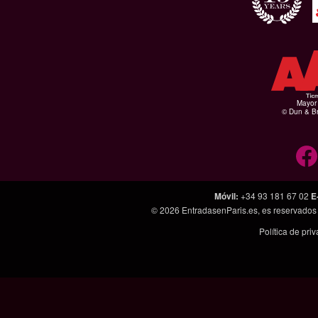
Mayor 
© Dun & Br
Móvil
:
+34 93 181 67 02
E
© 2026
EntradasenParis.es
, es reservado
Política de pri