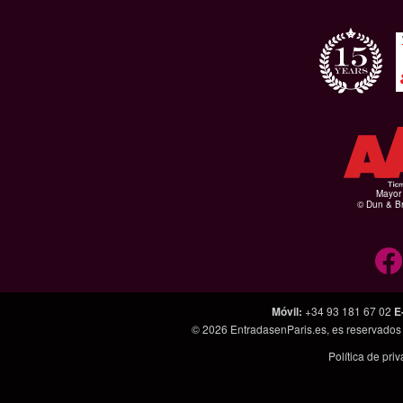
Mayor 
© Dun & Br
Móvil
:
+34 93 181 67 02
E
© 2026
EntradasenParis.es
, es reservado
Política de pri