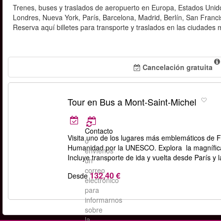
Trenes, buses y traslados de aeropuerto en Europa, Estados Unido
Londres, Nueva York, París, Barcelona, Madrid, Berlín, San Franc
Reserva aquí billetes para transporte y traslados en las ciudades
Cancelación gratuita
Tour en Bus a Mont-Saint-Michel
Contacto
Visita uno de los lugares más emblemáticos de Fr
o
Humanidad por la UNESCO. Explora la magnífica a
envíenos
Incluye transporte de ida y vuelta desde París y 
un
correo
132,40 €
Desde
electrónico
para
informarnos
sobre
la