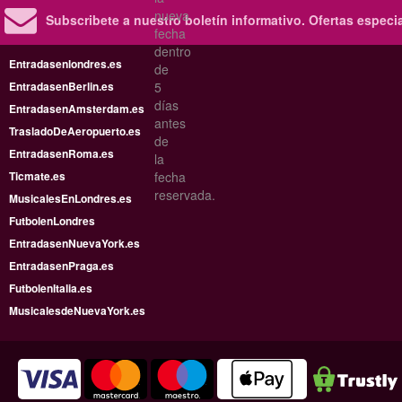
nueva
Subscribete a nuestro boletín informativo.
Ofertas especi
fecha
dentro
Entradasenlondres.es
de
EntradasenBerlin.es
5
días
EntradasenAmsterdam.es
antes
TrasladoDeAeropuerto.es
de
EntradasenRoma.es
la
Ticmate.es
fecha
reservada.
MusicalesEnLondres.es
FutbolenLondres
EntradasenNuevaYork.es
EntradasenPraga.es
FutbolenItalia.es
MusicalesdeNuevaYork.es