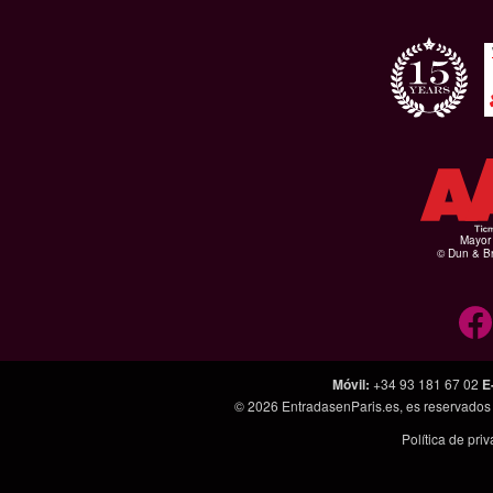
Mayor 
© Dun & Br
Móvil
:
+34 93 181 67 02
E
© 2026
EntradasenParis.es
, es reservado
Política de pri