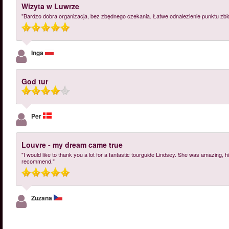
Wizyta w Luwrze
"Bardzo dobra organizacja, bez zbędnego czekania. Łatwe odnalezienie punktu zbió
Inga
God tur
Per
Louvre - my dream came true
"I would like to thank you a lot for a fantastic tourguide Lindsey. She was amazing, hi
recommend."
Zuzana