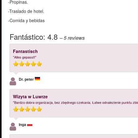
-Propinas.
-Traslado de hotel.
-Comida y bebidas
Fantástico:
4.8
– 5
reviews
Fantastisch
"Alles gepasst!"
Dr. peter
Wizyta w Luwrze
"Bardzo dobra organizacja, bez zbędnego czekania. Łatwe odnalezienie punktu zbió
Inga