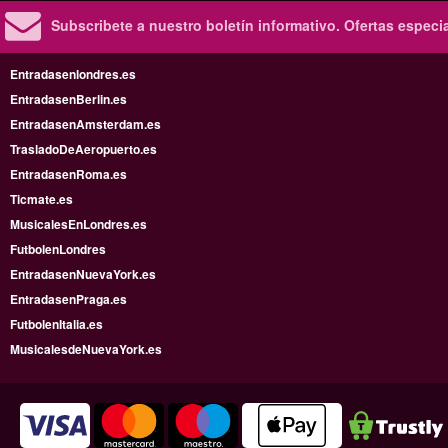
Subscribete a nuestro boletín informativo.
Ofertas especi
Entradasenlondres.es
EntradasenBerlin.es
EntradasenAmsterdam.es
TrasladoDeAeropuerto.es
EntradasenRoma.es
Ticmate.es
MusicalesEnLondres.es
FutbolenLondres
EntradasenNuevaYork.es
EntradasenPraga.es
FutbolenItalia.es
MusicalesdeNuevaYork.es