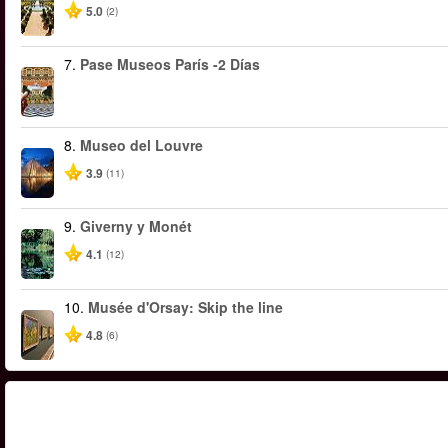
5.0
(2)
7.
Pase Museos París -2 Días
8.
Museo del Louvre
3.9
(11)
9.
Giverny y Monét
4.1
(12)
10.
Musée d'Orsay: Skip the line
4.8
(6)