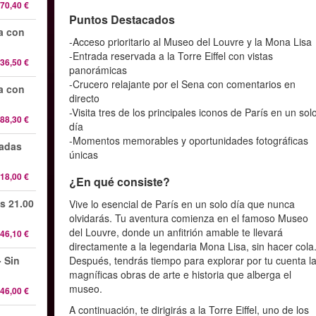
70,40 €
Puntos Destacados
da con
-Acceso prioritario al Museo del Louvre y la Mona Lisa
-Entrada reservada a la Torre Eiffel con vistas
36,50 €
panorámicas
-Crucero relajante por el Sena con comentarios en
da con
directo
-Visita tres de los principales iconos de París en un sol
88,30 €
día
-Momentos memorables y oportunidades fotográficas
radas
únicas
18,00 €
¿En qué consiste?
s 21.00
Vive lo esencial de París en un solo día que nunca
olvidarás. Tu aventura comienza en el famoso Museo
del Louvre, donde un anfitrión amable te llevará
46,10 €
directamente a la legendaria Mona Lisa, sin hacer cola
 Sin
Después, tendrás tiempo para explorar por tu cuenta l
magníficas obras de arte e historia que alberga el
museo.
46,00 €
A continuación, te dirigirás a la Torre Eiffel, uno de los