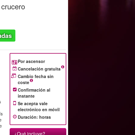
n crucero
adas
Por ascensor
Cancelación gratuita
Cambio fecha sin
coste
Confirmación al
instante
s
Se acepta vale
electrónico en móvil
ís
Duración
:
horas
e
te
¿Qué incluye?