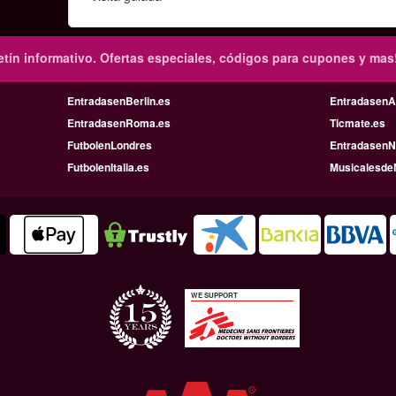
tín informativo.
Ofertas especiales, códigos para cupones y mas
EntradasenBerlin.es
Entradasen
EntradasenRoma.es
Ticmate.es
FutbolenLondres
EntradasenN
FutbolenItalia.es
Musicalesde
WE SUPPORT