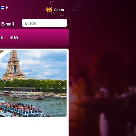
Cesta
E-mail
ás
Info
Ha guardado este
producto en su lista