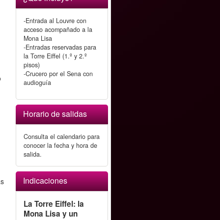
-Entrada al Louvre con
acceso acompañado a la
Mona Lisa
-Entradas reservadas para
la Torre Eiffel (1.º y 2.º
pisos)
-Crucero por el Sena con
o
audioguía
Horario de salidas
Consulta el calendario para
conocer la fecha y hora de
salida.
.
Indicaciones
as
La Torre Eiffel: la
Mona Lisa y un