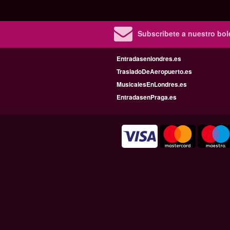
Subscribete a nuestro bole
Entradasenlondres.es
TrasladoDeAeropuerto.es
MusicalesEnLondres.es
EntradasenPraga.es