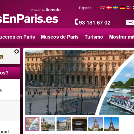
Español
93 181 67 02
uceros en París
Museos de París
Turismo
Mostrar m
a
ros?
e
ocal