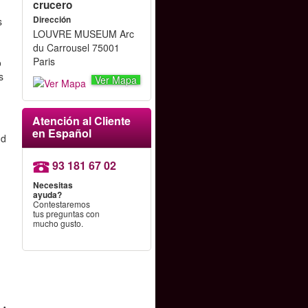
crucero
Dirección
s
LOUVRE MUSEUM Arc
du Carrousel 75001
Paris
o
s
Ver Mapa
r
Atención al Cliente
en Español
nd
93 181 67 02
Necesitas
ayuda?
Contestaremos
tus preguntas con
mucho gusto.