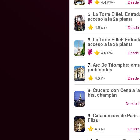
4.4
Desde
(264)
5.
La Torre Eiffel: Entra
acceso a la 2a planta
4.5
Desde
(28)
6.
La Torre Eiffel: Entra
acceso a la 3a planta
4.6
Desde
(75)
7.
Arc De Triomphe: ent
preferentes
4.5
Desde
(8)
8.
Crucero con Cena a la
hrs. champán
Desde
1
9.
Catacumbas de París -
Filas
4.3
Desde
(7)