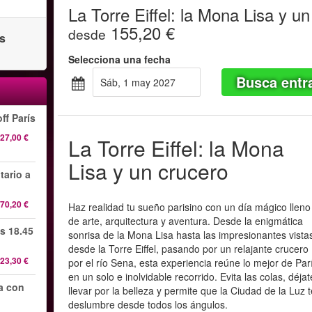
La Torre Eiffel: la Mona Lisa y u
155,20 €
desde
as
Selecciona una fecha
Busca entr
sáb, 1 may 2027
ff París
27,00 €
La Torre Eiffel: la Mona
Lisa y un crucero
tario a
70,20 €
Haz realidad tu sueño parisino con un día mágico lleno
de arte, arquitectura y aventura. Desde la enigmática
s 18.45
sonrisa de la Mona Lisa hasta las impresionantes vista
desde la Torre Eiffel, pasando por un relajante crucero
23,30 €
por el río Sena, esta experiencia reúne lo mejor de Par
en un solo e inolvidable recorrido. Evita las colas, déjat
da con
llevar por la belleza y permite que la Ciudad de la Luz 
deslumbre desde todos los ángulos.