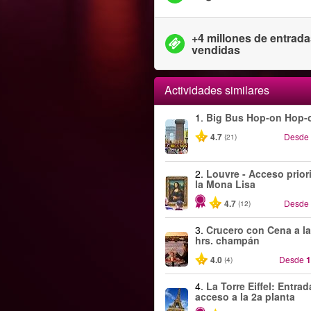
+4 millones de entrad
vendidas
Actividades similares
1.
Big Bus Hop-on Hop-o
4.7
Desde
(21)
2.
Louvre - Acceso priori
la Mona Lisa
4.7
Desde
(12)
3.
Crucero con Cena a la
hrs. champán
4.0
Desde
1
(4)
4.
La Torre Eiffel: Entra
acceso a la 2a planta