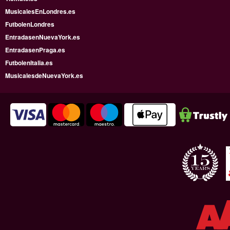
MusicalesEnLondres.es
FutbolenLondres
EntradasenNuevaYork.es
EntradasenPraga.es
FutbolenItalia.es
MusicalesdeNuevaYork.es