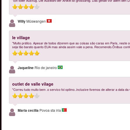
"Ein toller Ausflug. Die Auswahl der Artikel ist grossartig. Das gefällt vor allem den
Willy
Müswangen
le village
"Muito prático. Apesar de todos dizerem que as coisas são caras em Paris, neste o
seja tão barato quanto EUA mas ainda assim vale a pena. Recomendo.Ônibus confor
Jaqueline
Rio de janeiro
outlet de valle vilage
"Correu tudo muito bem .o servico foi optimo..inclusive tivemos de alterar a data da v
Maria cecilia
Povoa sta iria