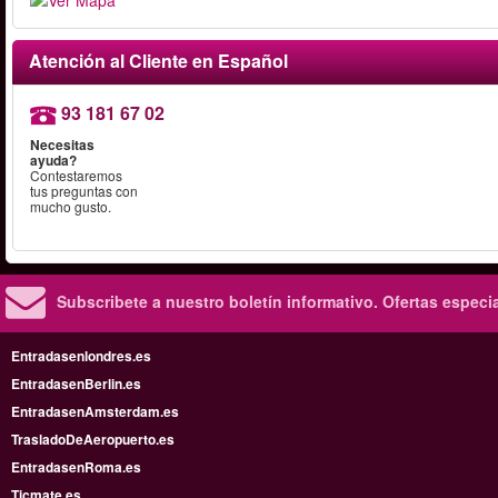
Atención al Cliente en Español
93 181 67 02
Necesitas
ayuda?
Contestaremos
tus preguntas con
mucho gusto.
Subscribete a nuestro boletín informativo.
Ofertas especi
Entradasenlondres.es
EntradasenBerlin.es
EntradasenAmsterdam.es
TrasladoDeAeropuerto.es
EntradasenRoma.es
Ticmate.es