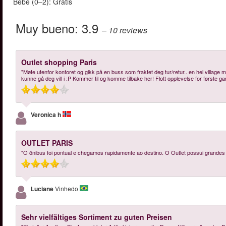
Bebé (0–2): Gratis
Muy bueno:
3.9
– 10
reviews
Outlet shopping Paris
"Møte utenfor kontoret og gikk på en buss som fraktet deg tur/retur.. en hel villa
kunne gå deg vill i :P Kommer til og komme tilbake her! Flott opplevelse for første gan
Veronica h
OUTLET PARIS
"O ônibus foi pontual e chegamos rapidamente ao destino. O Outlet possui grand
Luciane
Vinhedo
Sehr vielfältiges Sortiment zu guten Preisen