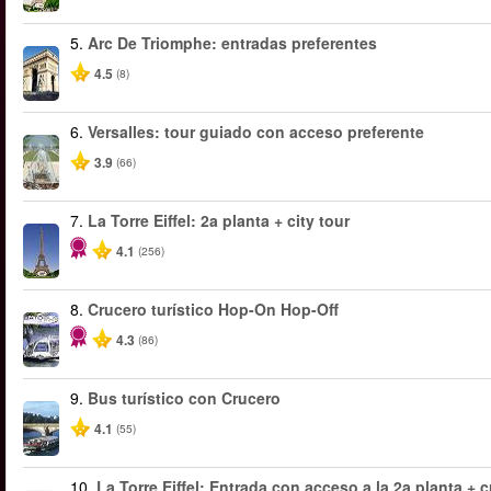
5.
Arc De Triomphe: entradas preferentes
4.5
(8)
6.
Versalles: tour guiado con acceso preferente
3.9
(66)
7.
La Torre Eiffel: 2a planta + city tour
4.1
(256)
8.
Crucero turístico Hop-On Hop-Off
4.3
(86)
9.
Bus turístico con Crucero
4.1
(55)
10.
La Torre Eiffel: Entrada con acceso a la 2a planta + c