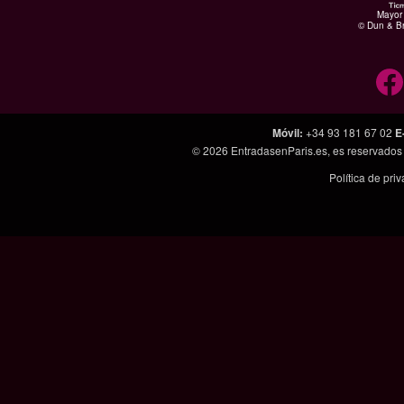
Mayor 
© Dun & Br
Móvil
:
+34 93 181 67 02
E
© 2026
EntradasenParis.es
, es reservado
Política de pri