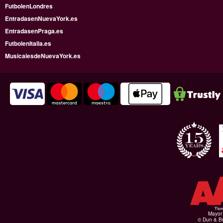
FutbolenLondres
EntradasenNuevaYork.es
EntradasenPraga.es
FutbolenItalia.es
MusicalesdeNuevaYork.es
Mayor 
© Dun & Br