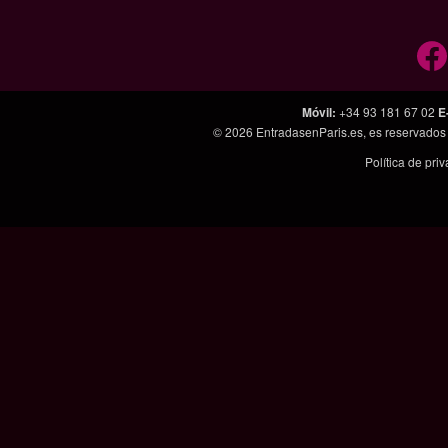
Móvil
:
+34 93 181 67 02
E
© 2026
EntradasenParis.es
, es reservado
Política de pri