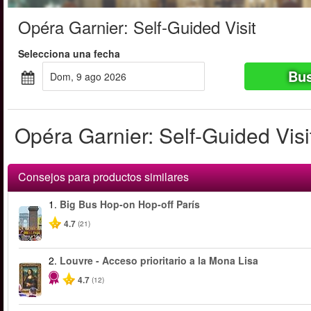
Opéra Garnier: Self-Guided Visit
Selecciona una fecha
Bus
dom, 9 ago 2026
Opéra Garnier: Self-Guided Visit
Consejos para productos similares
1.
Big Bus Hop-on Hop-off París
4.7
(21)
2.
Louvre - Acceso prioritario a la Mona Lisa
4.7
(12)