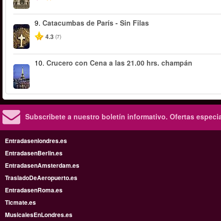
9.
Catacumbas de París - Sin Filas
4.3
(7)
10.
Crucero con Cena a las 21.00 hrs. champán
Subscribete a nuestro boletín informativo.
Ofertas especi
Entradasenlondres.es
EntradasenBerlin.es
EntradasenAmsterdam.es
TrasladoDeAeropuerto.es
EntradasenRoma.es
Ticmate.es
MusicalesEnLondres.es