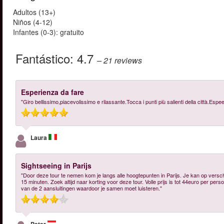
Adultos (13+)
Niños (4-12)
Infantes (0-3): gratuito
Fantástico:
4.7
– 21
reviews
Esperienza da fare
"Giro bellissimo,piacevolissimo e rilassante.Tocca i punti più salienti della città.Es
Laura
Sightseeing in Parijs
"Door deze tour te nemen kom je langs alle hoogtepunten in Parijs. Je kan op vers
15 minuten. Zoek altijd naar korting voor deze tour. Volle prijs is tot 44euro per pers
van de 2 aansluitingen waardoor je samen moet luisteren."