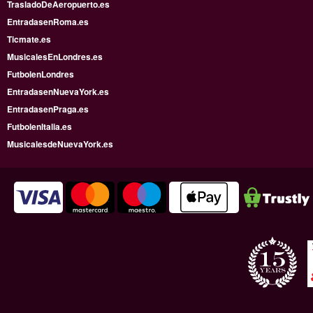
TrasladoDeAeropuerto.es
EntradasenRoma.es
Ticmate.es
MusicalesEnLondres.es
FutbolenLondres
EntradasenNuevaYork.es
EntradasenPraga.es
FutbolenItalia.es
MusicalesdeNuevaYork.es