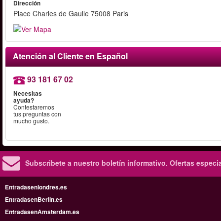
Dirección
Place Charles de Gaulle 75008 Paris
Atención al Cliente en Español
93 181 67 02
Necesitas
ayuda?
Contestaremos
tus preguntas con
mucho gusto.
Subscribete a nuestro boletín informativo.
Ofertas especi
Entradasenlondres.es
EntradasenBerlin.es
EntradasenAmsterdam.es