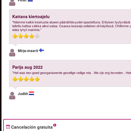
Peter
Kattava kiertoajelu
"Näimme kaikki keskusta-alueen päänähtävyydet opastettuna. Erityisen tyytyväisiä oli
laitettu kattoa vaikka alkoi sataa. Osassa busseja sellainen oli käytössä. Ohitimme 
edes lyhyt maininta."
Mirja-maarit
Parijs aug 2022
"Het was een goed georganiseerde gezellige veilige reis . We zijn erg tevreden . H
Judith
Cancelación gratuita