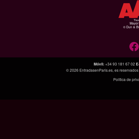
Mayor 
© Dun & Br
Móvil
:
+34 93 181 67 02
E
© 2026
EntradasenParis.es
, es reservado
Política de pri