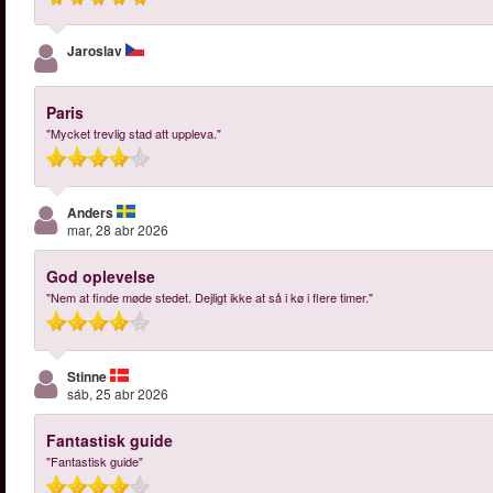
Jaroslav
Paris
"Mycket trevlig stad att uppleva."
Anders
mar, 28 abr 2026
God oplevelse
"Nem at finde møde stedet. Dejligt ikke at så i kø i flere timer."
Stinne
sáb, 25 abr 2026
Fantastisk guide
"Fantastisk guide"