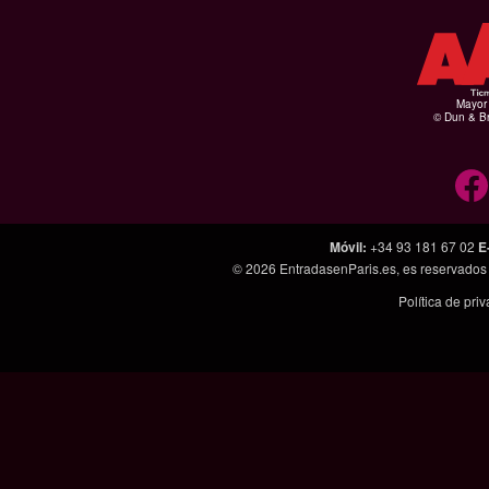
Mayor 
© Dun & Br
Móvil
:
+34 93 181 67 02
E
© 2026
EntradasenParis.es
, es reservado
Política de pri