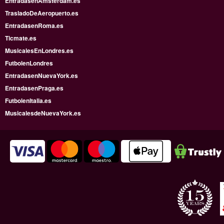
EntradasenAmsterdam.es
TrasladoDeAeropuerto.es
EntradasenRoma.es
Ticmate.es
MusicalesEnLondres.es
FutbolenLondres
EntradasenNuevaYork.es
EntradasenPraga.es
FutbolenItalia.es
MusicalesdeNuevaYork.es