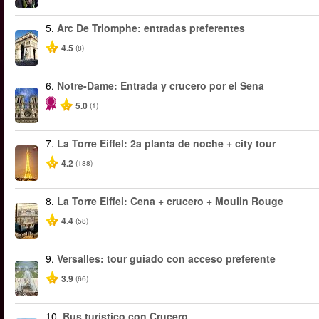
5.
Arc De Triomphe: entradas preferentes
4.5
(8)
6.
Notre-Dame: Entrada y crucero por el Sena
5.0
(1)
7.
La Torre Eiffel: 2a planta de noche + city tour
4.2
(188)
8.
La Torre Eiffel: Cena + crucero + Moulin Rouge
4.4
(58)
9.
Versalles: tour guiado con acceso preferente
3.9
(66)
10.
Bus turístico con Crucero