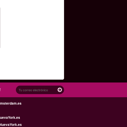
!
Amsterdam.es
uevaYork.es
NuevaYork.es