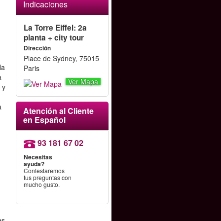
Indicaciones
La Torre Eiffel: 2a
planta + city tour
Dirección
Place de Sydney, 75015
la
Paris
a
Ver Mapa
 y
a
Atención al Cliente
en Español
93 181 67 02
Necesitas
ayuda?
Contestaremos
tus preguntas con
mucho gusto.
es