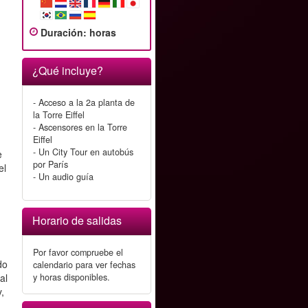
Duración
:
horas
¿Qué incluye?
- Acceso a la 2a planta de
la Torre Eiffel
- Ascensores en la Torre
Eiffel
- Un City Tour en autobús
e
por París
el
- Un audio guía
Horario de salidas
Por favor compruebe el
do
calendario para ver fechas
al
y horas disponibles.
,