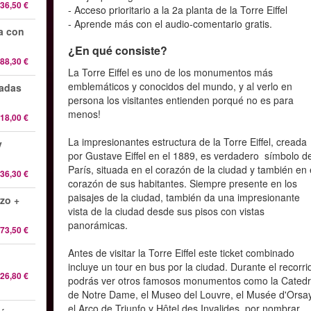
36,50 €
- Acceso prioritario a la 2a planta de la Torre Eiffel
- Aprende más con el audio-comentario gratis.
da con
¿En qué consiste?
88,30 €
La Torre Eiffel es uno de los monumentos más
emblemáticos y conocidos del mundo, y al verlo en
radas
persona los visitantes entienden porqué no es para
menos!
18,00 €
La impresionantes estructura de la Torre Eiffel, creada
y
por Gustave Eiffel en el 1889, es verdadero símbolo d
París, situada en el corazón de la ciudad y también en 
36,30 €
corazón de sus habitantes. Siempre presente en los
paisajes de la ciudad, también da una impresionante
rzo +
vista de la ciudad desde sus pisos con vistas
panorámicas.
73,50 €
Antes de visitar la Torre Eiffel este ticket combinado
incluye un tour en bus por la ciudad. Durante el recorri
26,80 €
podrás ver otros famosos monumentos como la Catedr
de Notre Dame, el Museo del Louvre, el Musée d'Orsay
el Arco de Triunfo y Hôtel des Invalides, por nombrar