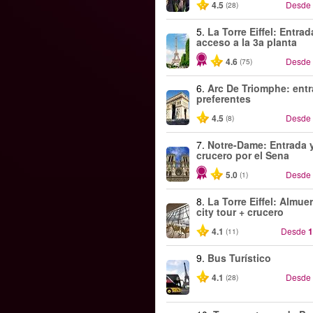
4.5
Desde
(28)
5.
La Torre Eiffel: Entra
acceso a la 3a planta
4.6
Desde
(75)
6.
Arc De Triomphe: ent
preferentes
4.5
Desde
(8)
7.
Notre-Dame: Entrada 
crucero por el Sena
5.0
Desde
(1)
8.
La Torre Eiffel: Almue
city tour + crucero
4.1
Desde
1
(11)
9.
Bus Turístico
4.1
Desde
(28)