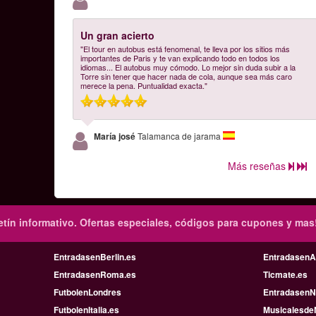
Un gran acierto
"El tour en autobus está fenomenal, te lleva por los sitios más
importantes de Paris y te van explicando todo en todos los
idiomas... El autobus muy cómodo. Lo mejor sin duda subir a la
Torre sin tener que hacer nada de cola, aunque sea más caro
merece la pena. Puntualidad exacta."
María josé
Talamanca de jarama
Más reseñas
tín informativo.
Ofertas especiales, códigos para cupones y mas
EntradasenBerlin.es
Entradasen
EntradasenRoma.es
Ticmate.es
FutbolenLondres
EntradasenN
FutbolenItalia.es
Musicalesde