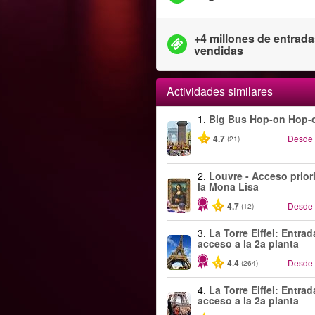
+4 millones de entrad
vendidas
Actividades similares
1.
Big Bus Hop-on Hop-o
4.7
Desde
(21)
2.
Louvre - Acceso priori
la Mona Lisa
4.7
Desde
(12)
3.
La Torre Eiffel: Entra
acceso a la 2a planta
4.4
Desde
(264)
4.
La Torre Eiffel: Entra
acceso a la 2a planta