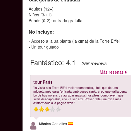
Adultos (12+)
Niños (3-11)
Bebés (0-2): entrada gratuita
No incluye:
- Acceso a la 3a planta (la cima) de la Torre Eiffel
- Un tour guiado
Fantástico:
4.1
– 256
reviews
Más reseñas
tour París
"la visita a la Torre Eiffel molt recomenable, i tot i que és una
miqueta més cara l'entrada amb accés ràpid, crec que val la pena.
Lo de bus no ens va agradar massa, nosaltres comptavem que
seria descapotable, i no va ser així. Potser falta una mica més
d'informació a la pàgina web."
Mònica
Centelles