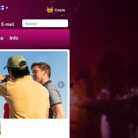
Cesta
E-mail
ás
Info
Ha guardado este
producto en su lista