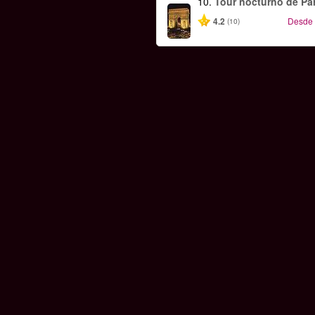
10.
Tour nocturno de Par
4.2
Desde
(10)