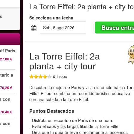
La Torre Eiffel: 2a planta + city t
as
Selecciona una fecha
Busca entr
sáb, 8 ago 2026
ff París
La Torre Eiffel: 2a
27,00 €
planta + city tour
tario a
4.1
(256)
Descubre lo mejor de París y visita le emblemática Tor
70,20 €
Eiffel! El tour combina un recorrido turístico educativo
da con
con una subida a la Torre Eiffel.
Puntos Destacados
70,40 €
- Disfruta un recorrido de París de una hora.
da con
- Evita el caos y las largas filas de la Torre Eiffel
- Deja que tu guía te lleve directamente al ascensor.