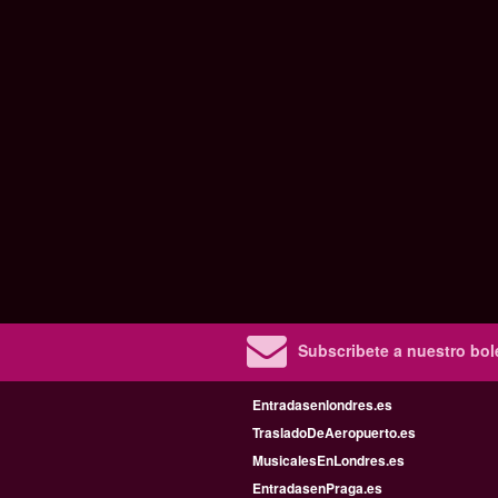
Subscribete a nuestro bole
Entradasenlondres.es
TrasladoDeAeropuerto.es
MusicalesEnLondres.es
EntradasenPraga.es