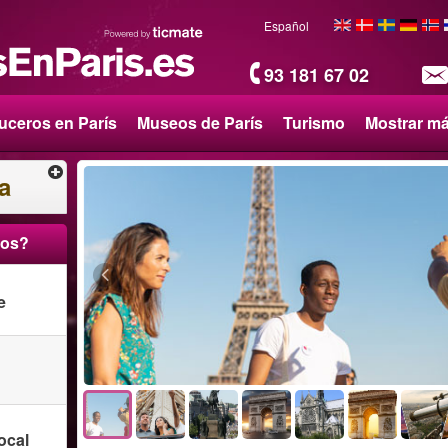
Español
93 181 67 02
uceros en París
Museos de París
Turismo
Mostrar m
a
ros?
e
ocal