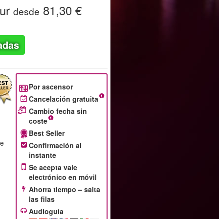
our
81,30 €
desde
adas
Por ascensor
Cancelación gratuita
Cambio fecha sin
coste
Best Seller
re
Confirmación al
instante
Se acepta vale
electrónico en móvil
Ahorra tiempo – salta
las filas
Audioguía