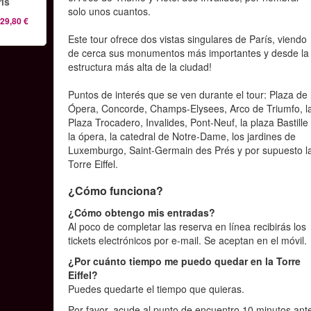
ís
solo unos cuantos.
29,80 €
Este tour ofrece dos vistas singulares de París, viendo
de cerca sus monumentos más importantes y desde la
estructura más alta de la ciudad!
Puntos de interés que se ven durante el tour: Plaza de 
Ópera, Concorde, Champs-Elysees, Arco de Triumfo, l
Plaza Trocadero, Invalides, Pont-Neuf, la plaza Bastille
la ópera, la catedral de Notre-Dame, los jardines de
Luxemburgo, Saint-Germain des Prés y por supuesto l
Torre Eiffel.
¿Cómo funciona?
¿Cómo obtengo mis entradas?
Al poco de completar las reserva en línea recibirás los
tickets electrónicos por e-mail. Se aceptan en el móvil.
¿Por cuánto tiempo me puedo quedar en la Torre
Eiffel?
Puedes quedarte el tiempo que quieras.
Por favor, acude al punto de encuentro 10 minutos ant