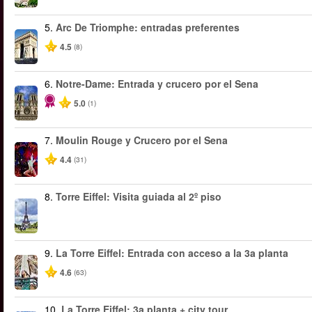
5.
Arc De Triomphe: entradas preferentes
4.5
(8)
6.
Notre-Dame: Entrada y crucero por el Sena
5.0
(1)
7.
Moulin Rouge y Crucero por el Sena
4.4
(31)
8.
Torre Eiffel: Visita guiada al 2º piso
9.
La Torre Eiffel: Entrada con acceso a la 3a planta
4.6
(63)
10.
La Torre Eiffel: 3a planta + city tour