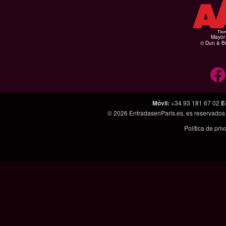
Mayor 
© Dun & Br
Móvil
:
+34 93 181 67 02
E
© 2026
EntradasenParis.es
, es reservado
Política de pri