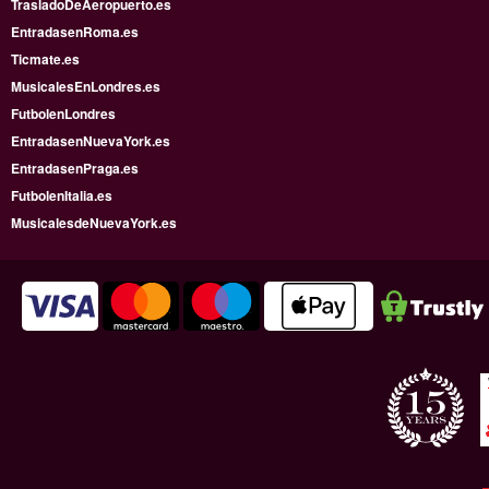
TrasladoDeAeropuerto.es
EntradasenRoma.es
Ticmate.es
MusicalesEnLondres.es
FutbolenLondres
EntradasenNuevaYork.es
EntradasenPraga.es
FutbolenItalia.es
MusicalesdeNuevaYork.es