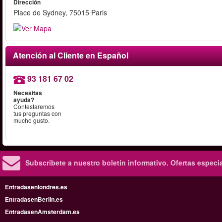
Dirección
Place de Sydney, 75015 Paris
Atención al Cliente en Español
93 181 67 02
Necesitas
ayuda?
Contestaremos
tus preguntas con
mucho gusto.
Subscribete a nuestro boletín informativo.
Ofertas especi
Entradasenlondres.es
EntradasenBerlin.es
EntradasenAmsterdam.es