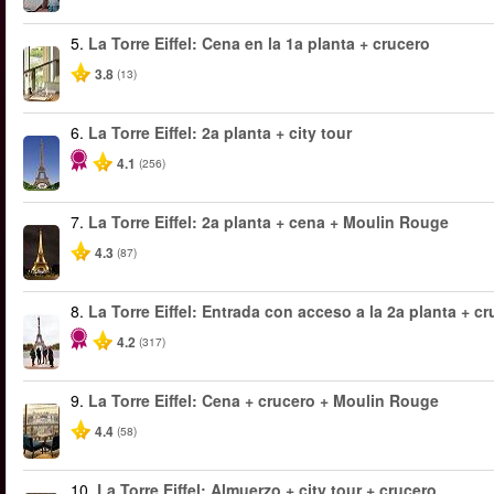
5.
La Torre Eiffel: Cena en la 1a planta + crucero
3.8
(13)
6.
La Torre Eiffel: 2a planta + city tour
4.1
(256)
7.
La Torre Eiffel: 2a planta + cena + Moulin Rouge
4.3
(87)
8.
La Torre Eiffel: Entrada con acceso a la 2a planta + cr
4.2
(317)
9.
La Torre Eiffel: Cena + crucero + Moulin Rouge
4.4
(58)
10.
La Torre Eiffel: Almuerzo + city tour + crucero