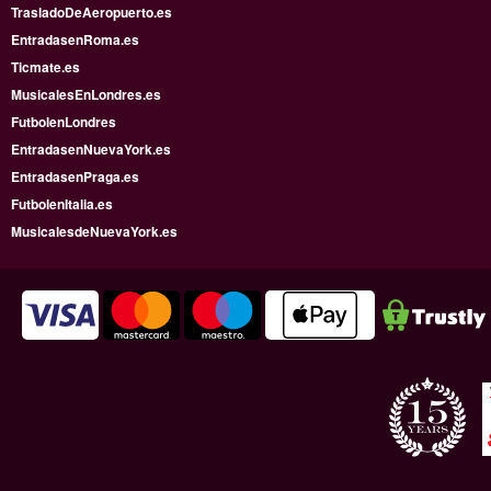
TrasladoDeAeropuerto.es
EntradasenRoma.es
Ticmate.es
MusicalesEnLondres.es
FutbolenLondres
EntradasenNuevaYork.es
EntradasenPraga.es
FutbolenItalia.es
MusicalesdeNuevaYork.es