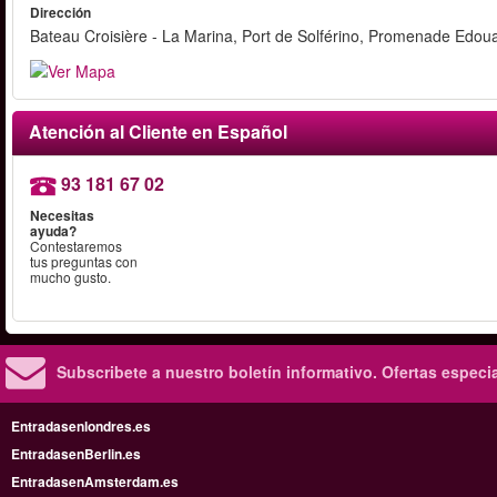
Dirección
Bateau Croisière - La Marina, Port de Solférino, Promenade Edoua
Atención al Cliente en Español
93 181 67 02
Necesitas
ayuda?
Contestaremos
tus preguntas con
mucho gusto.
Subscribete a nuestro boletín informativo.
Ofertas especi
Entradasenlondres.es
EntradasenBerlin.es
EntradasenAmsterdam.es