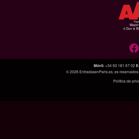
Mayor 
© Dun & Br
Móvil
:
+34 93 181 67 02
E
© 2026
EntradasenParis.es
, es reservado
Política de pri