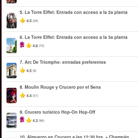
5.
La Torre Eiffel: Entrada con acceso a la 2a planta
4.5
(28)
6.
La Torre Eiffel: Entrada con acceso a la 3a planta
4.6
(75)
7.
Arc De Triomphe: entradas preferentes
4.5
(8)
8.
Moulin Rouge y Crucero por el Sena
4.4
(31)
9.
Crucero turístico Hop-On Hop-Off
4.3
(86)
10.
Almuerzo en Crucero a las 12:30 hrs. + Champán