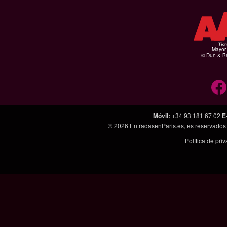
Mayor 
© Dun & Br
Móvil
:
+34 93 181 67 02
E
© 2026
EntradasenParis.es
, es reservado
Política de pri