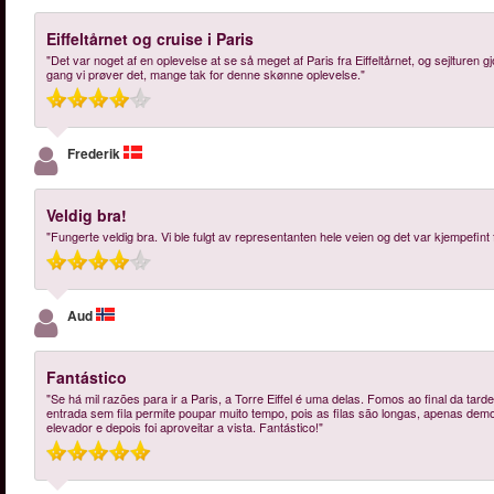
Eiffeltårnet og cruise i Paris
"Det var noget af en oplevelse at se så meget af Paris fra Eiffeltårnet, og sejlture
gang vi prøver det, mange tak for denne skønne oplevelse."
Frederik
Veldig bra!
"Fungerte veldig bra. Vi ble fulgt av representanten hele veien og det var kjempefint 
Aud
Fantástico
"Se há mil razões para ir a Paris, a Torre Eiffel é uma delas. Fomos ao final da tarde
entrada sem fila permite poupar muito tempo, pois as filas são longas, apenas dem
elevador e depois foi aproveitar a vista. Fantástico!"