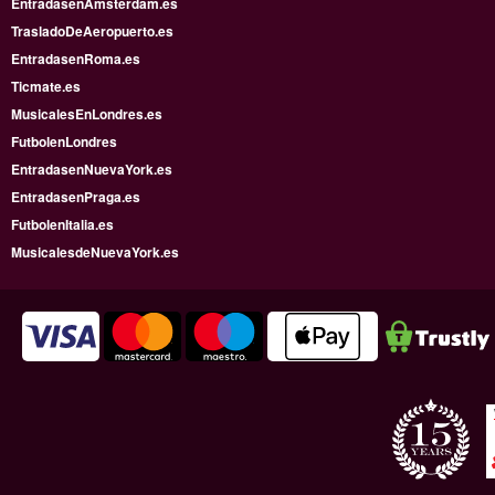
EntradasenAmsterdam.es
TrasladoDeAeropuerto.es
EntradasenRoma.es
Ticmate.es
MusicalesEnLondres.es
FutbolenLondres
EntradasenNuevaYork.es
EntradasenPraga.es
FutbolenItalia.es
MusicalesdeNuevaYork.es