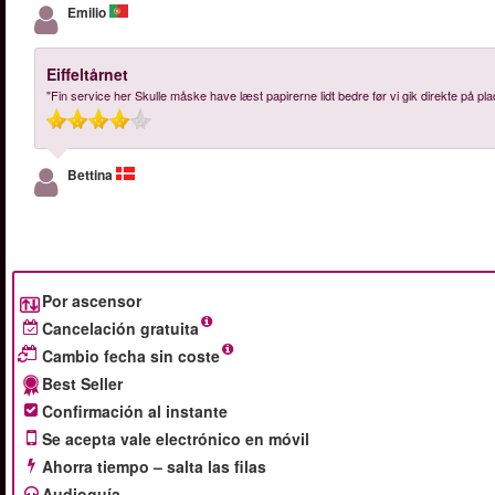
Emilio
Eiffeltårnet
"Fin service her Skulle måske have læst papirerne lidt bedre før vi gik direkte på plads
Bettina
Por ascensor
Cancelación gratuita
Cambio fecha sin coste
Best Seller
Confirmación al instante
Se acepta vale electrónico en móvil
Ahorra tiempo – salta las filas
Audioguía