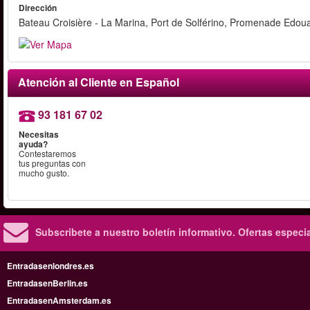
Dirección
Bateau Croisière - La Marina, Port de Solférino, Promenade Edoua
Atención al Cliente en Español
93 181 67 02
Necesitas
ayuda?
Contestaremos
tus preguntas con
mucho gusto.
Subscribete a nuestro boletín informativo.
Ofertas especi
Entradasenlondres.es
EntradasenBerlin.es
EntradasenAmsterdam.es