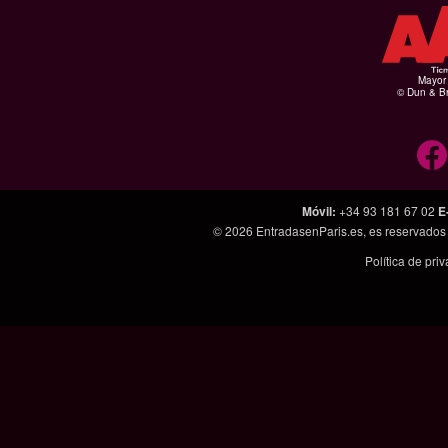
Mayor 
© Dun & Br
Móvil
:
+34 93 181 67 02
E
© 2026
EntradasenParis.es
, es reservado
Política de pri