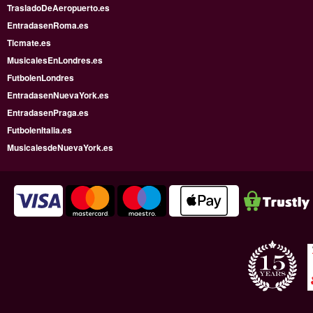
TrasladoDeAeropuerto.es
EntradasenRoma.es
Ticmate.es
MusicalesEnLondres.es
FutbolenLondres
EntradasenNuevaYork.es
EntradasenPraga.es
FutbolenItalia.es
MusicalesdeNuevaYork.es