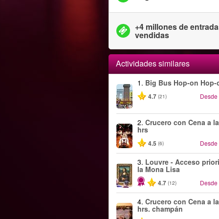
+4 millones de entrad
vendidas
Actividades similares
1.
Big Bus Hop-on Hop-o
4.7
Desde
(21)
2.
Crucero con Cena a la
hrs
4.5
Desde
(6)
3.
Louvre - Acceso priori
la Mona Lisa
4.7
Desde
(12)
4.
Crucero con Cena a la
hrs. champán