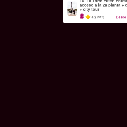
10.
La Torre Eiffel: Entr
acceso a la 2a planta + 
+ city tour
4.2
Desde
(317)