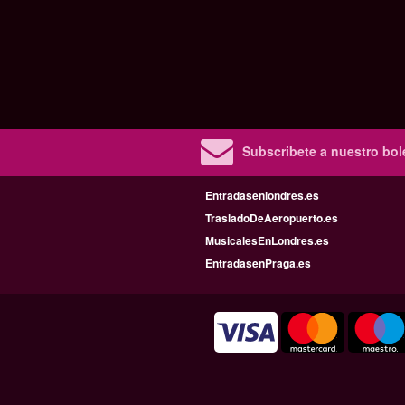
Subscribete a nuestro bole
Entradasenlondres.es
TrasladoDeAeropuerto.es
MusicalesEnLondres.es
EntradasenPraga.es