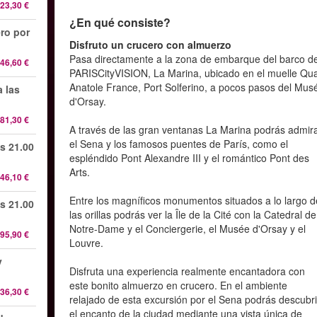
23,30 €
¿En qué consiste?
ro por
Disfruto un crucero con almuerzo
Pasa directamente a la zona de embarque del barco d
46,60 €
PARISCityVISION, La Marina, ubicado en el muelle Qua
Anatole France, Port Solferino, a pocos pasos del Mus
 las
d'Orsay.
81,30 €
A través de las gran ventanas La Marina podrás admir
el Sena y los famosos puentes de París, como el
s 21.00
espléndido Pont Alexandre III y el romántico Pont des
Arts.
46,10 €
Entre los magníficos monumentos situados a lo largo d
s 21.00
las orillas podrás ver la Île de la Cité con la Catedral de
Notre-Dame y el Conciergerie, el Musée d'Orsay y el
95,90 €
Louvre.
y
Disfruta una experiencia realmente encantadora con
este bonito almuerzo en crucero. En el ambiente
36,30 €
relajado de esta excursión por el Sena podrás descubri
el encanto de la ciudad mediante una vista única de