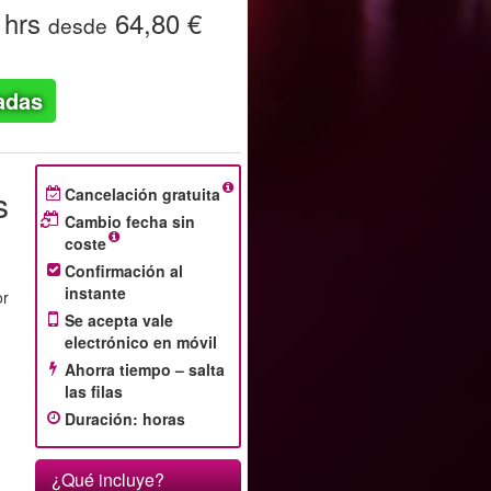
 hrs
64,80 €
desde
adas
s
Cancelación gratuita
Cambio fecha sin
coste
Confirmación al
instante
or
Se acepta vale
electrónico en móvil
Ahorra tiempo – salta
las filas
Duración
:
horas
¿Qué incluye?