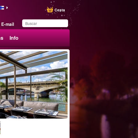
Cesta
E-mail
ás
Info
Ha guardado este
producto en su lista