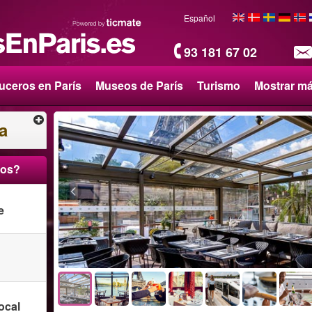
Español
93 181 67 02
uceros en París
Museos de París
Turismo
Mostrar m
a
ros?
e
ocal