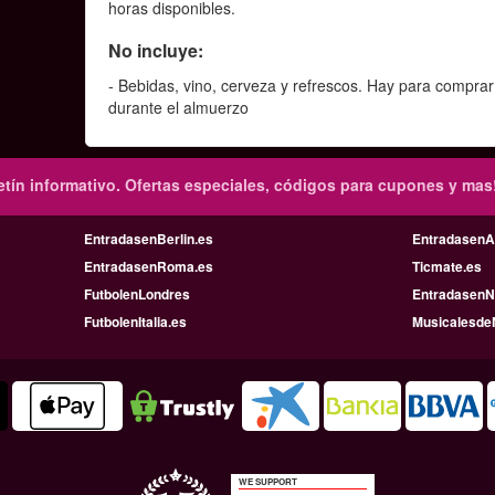
horas disponibles.
No incluye:
- Bebidas, vino, cerveza y refrescos. Hay para comprar
durante el almuerzo
tín informativo.
Ofertas especiales, códigos para cupones y mas
EntradasenBerlin.es
Entradasen
EntradasenRoma.es
Ticmate.es
FutbolenLondres
EntradasenN
FutbolenItalia.es
Musicalesde
WE SUPPORT