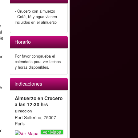
- Crucero con almuerzo
- Café, té y agua vienen
incluidos en el almuerzo
e
i
ée
Horario
ar
Por favor comprueba el
calendario para ver fechas
y horas disponibles.
Indicaciones
e
Almuerzo en Crucero
a las 12:30 hrs
Dirección
Port Solferino, 75007
Paris
r
Ver Mapa