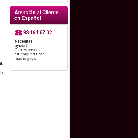
Atención al Cliente
en Español
93 181 67 02
Necesitas
ayuda?
Contestaremos
tus preguntas con
mucho gusto.
l.
la