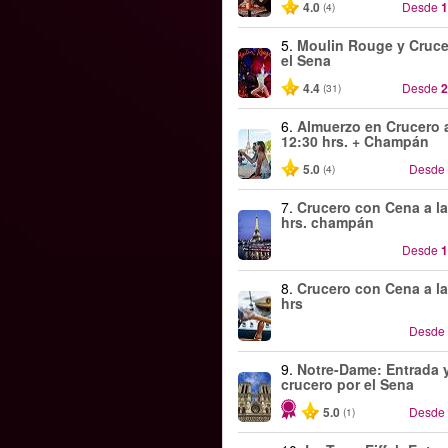
4.0
Desde
1
(4)
5.
Moulin Rouge y Cruce
el Sena
4.4
Desde
2
(31)
6.
Almuerzo en Crucero a
12:30 hrs. + Champán
5.0
Desde
(4)
7.
Crucero con Cena a la
hrs. champán
Desde
1
8.
Crucero con Cena a la
hrs
Desde
9.
Notre-Dame: Entrada 
crucero por el Sena
5.0
Desde
(1)