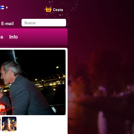
Cesta
E-mail
ás
Info
Ha guardado este
producto en su lista