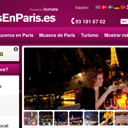
Español
93 181 67 02
uceros en París
Museos de París
Turismo
Mostrar m
a
ros?
e
ocal