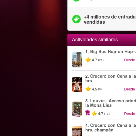
+4 millones de entrad
vendidas
Actividades similares
1.
Big Bus Hop-on Hop-o
4.7
Desde
(21)
2.
Crucero con Cena a la
hrs
4.5
Desde
(6)
3.
Louvre - Acceso priori
la Mona Lisa
4.7
Desde
(12)
4.
Crucero con Cena a la
hrs. champán