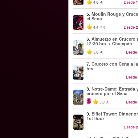
4.0
Desde
1
(4)
5.
Moulin Rouge y Cruce
el Sena
4.4
Desde
2
(31)
6.
Almuerzo en Crucero a
12:30 hrs. + Champán
5.0
Desde
(4)
7.
Crucero con Cena a la
hrs
Desde
8.
Notre-Dame: Entrada 
crucero por el Sena
5.0
Desde
(1)
9.
Eiffel Tower: Dinner o
1st floor
Desde
2