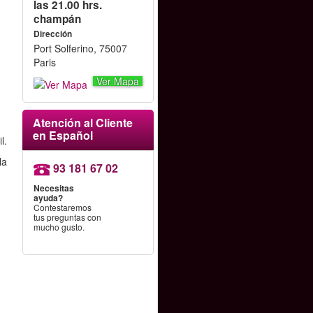
las 21.00 hrs.
champán
Dirección
Port Solferino, 75007
Paris
Ver Mapa
Atención al Cliente
en Español
l.
la
93 181 67 02
Necesitas
ayuda?
Contestaremos
tus preguntas con
mucho gusto.