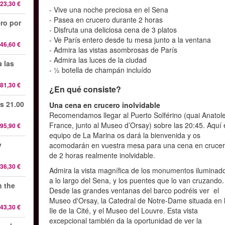
23,30 €
- Vive una noche preciosa en el Sena
- Pasea en crucero durante 2 horas
ro por
- Disfruta una deliciosa cena de 3 platos
- Ve París entero desde tu mesa junto a la ventana
46,60 €
- Admira las vistas asombrosas de París
- Admira las luces de la ciudad
 las
- ½ botella de champán incluído
81,30 €
¿En qué consiste?
s 21.00
Una cena en crucero inolvidable
Recomendamos llegar al Puerto Solférino (quai Anatol
France, junto al Museo d’Orsay) sobre las 20:45. Aquí 
95,90 €
equipo de La Marina os dará la bienvenida y os
y
acomodarán en vuestra mesa para una cena en cruce
de 2 horas realmente inolvidable.
36,30 €
Admira la vista magnífica de los monumentos iluminad
a lo largo del Sena, y los puentes que lo van cruzando.
n the
Desde las grandes ventanas del barco podréis ver el
Museo d'Orsay, la Catedral de Notre-Dame situada en 
43,30 €
Ile de la Cité, y el Museo del Louvre. Esta vista
excepcional también da la oportunidad de ver la