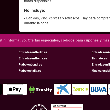
horas disponibles.
No incluye:
- Bebidas, vino, cerveza y refrescos. Hay para comprar
durante la cena
tín informativo.
Ofertas especiales, códigos para cupones y mas
EntradasenBerlin.es
Entradasen
EntradasenRoma.es
Ticmate.es
FutbolenLondres
EntradasenN
FutbolenItalia.es
Musicalesde
WE SUPPORT