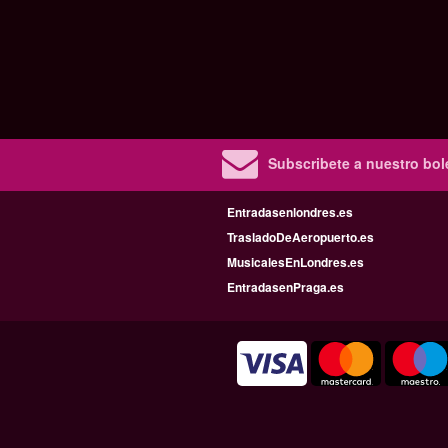
Subscribete a nuestro bole
Entradasenlondres.es
TrasladoDeAeropuerto.es
MusicalesEnLondres.es
EntradasenPraga.es