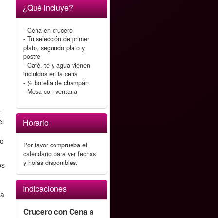
¿Qué incluye?
- Cena en crucero
- Tu selección de primer
plato, segundo plato y
postre
- Café, té y agua vienen
incluidos en la cena
- ½ botella de champán
- Mesa con ventana
e
el
Horario
ro
Por favor comprueba el
calendario para ver fechas
y horas disponibles.
os
Indicaciones
la
Crucero con Cena a