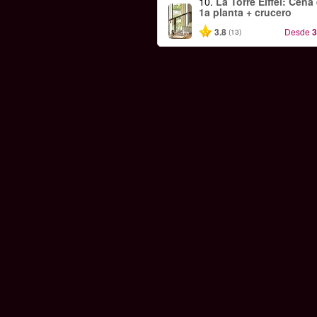
10.
La Torre Eiffel: Cena 
1a planta + crucero
3.8
Desde
3
(13)