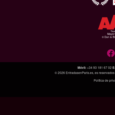
Mayor 
© Dun & Br
Móvil
:
+34 93 181 67 02
E
© 2026
EntradasenParis.es
, es reservado
Política de pri