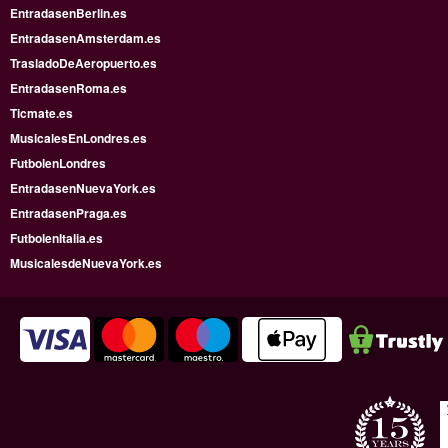
EntradasenBerlin.es
EntradasenAmsterdam.es
TrasladoDeAeropuerto.es
EntradasenRoma.es
Ticmate.es
MusicalesEnLondres.es
FutbolenLondres
EntradasenNuevaYork.es
EntradasenPraga.es
FutbolenItalia.es
MusicalesdeNuevaYork.es