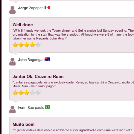
Jorge
Zapopan
Well done
"With 8 friends we took the Tower dinner and Seine cruise last Sunday evening. Th
organization by the staff that was the standout. Allthoughwe were 8 of many the lady 
taken her name Regards John Ryan"
John
Bogangar
Jantar Ok. Cruzeiro Ruim.
"Jantar se paga pela vista e exclusividade. Refeição básica. Já o Cruzeiro, muito
Ruim. Não vale o valor pago."
Ivam
Sao paulo
Muito bom
"O jantar estava delicioso e o ambiente super agradável e com uma vista incrível."