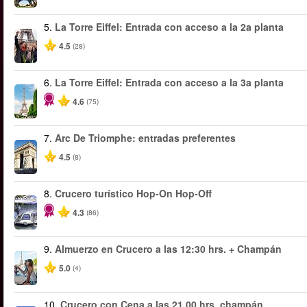
5.
La Torre Eiffel: Entrada con acceso a la 2a planta
4.5
(28)
6.
La Torre Eiffel: Entrada con acceso a la 3a planta
4.6
(75)
7.
Arc De Triomphe: entradas preferentes
4.5
(8)
8.
Crucero turístico Hop-On Hop-Off
4.3
(86)
9.
Almuerzo en Crucero a las 12:30 hrs. + Champán
5.0
(4)
10.
Crucero con Cena a las 21.00 hrs. champán