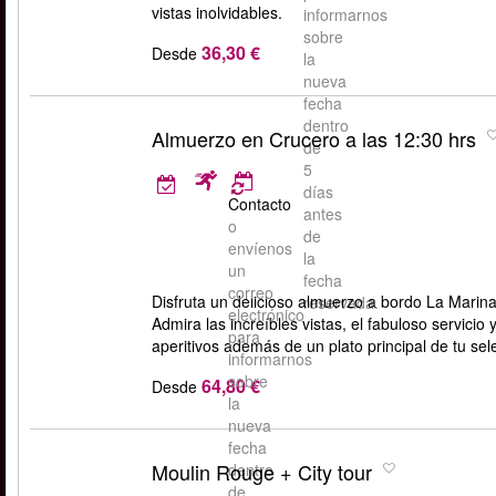
vistas inolvidables.
informarnos
sobre
36,30 €
Desde
la
nueva
fecha
dentro
Almuerzo en Crucero a las 12:30 hrs
de
5
días
Contacto
antes
o
de
envíenos
la
un
fecha
correo
Disfruta un delicioso almuerzo a bordo La Marin
reservada.
electrónico
Admira las increíbles vistas, el fabuloso servici
para
aperitivos además de un plato principal de tu sel
informarnos
sobre
64,80 €
Desde
la
nueva
fecha
Moulin Rouge + City tour
dentro
de