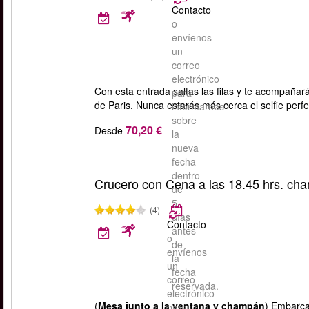
Contacto
o
envíenos
un
correo
electrónico
Con esta entrada saltas las filas y te acompaña
para
de Paris. Nunca estarás más cerca el selfie perfe
informarnos
sobre
70,20 €
Desde
la
nueva
fecha
dentro
Crucero con Cena a las 18.45 hrs. ch
de
5
(4)
días
Contacto
antes
o
de
envíenos
la
un
fecha
correo
reservada.
electrónico
(
Mesa junto a la ventana y champán
) Embarca
para