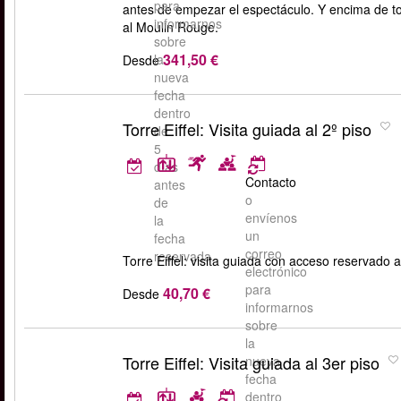
para
antes de empezar el espectáculo. Y encima de to
informarnos
al Moulin Rouge.
sobre
341,50 €
la
Desde
nueva
fecha
dentro
Torre Eiffel: Visita guiada al 2º piso
de
5
días
Contacto
antes
o
de
envíenos
la
un
fecha
correo
reservada.
Torre Eiffel: visita guiada con acceso reservado a
electrónico
para
40,70 €
Desde
informarnos
sobre
la
Torre Eiffel: Visita guiada al 3er piso
nueva
fecha
dentro