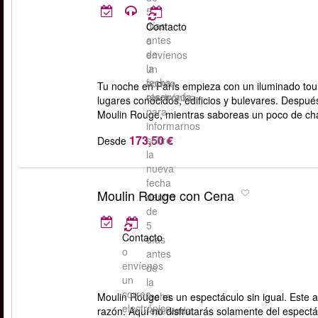
5
días
Contacto
antes
o
de
envíenos
la
un
fecha
correo
Tu noche en París empieza con un iluminado tour
reservada.
electrónico
lugares conocidos, edificios y bulevares. Despué
para
Moulin Rouge, mientras saboreas un poco de c
informarnos
173,50 €
sobre
Desde
la
nueva
fecha
Moulin Rouge con Cena
dentro
de
5
Contacto
días
o
antes
envíenos
de
un
la
correo
fecha
Moulin Rouge es un espectáculo sin igual. Este 
electrónico
reservada.
razón. Aquí no disfrutarás solamente del espectá