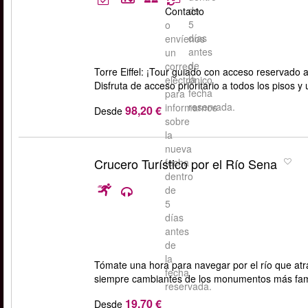
de
Contacto
5
o
días
envíenos
antes
un
de
correo
Torre Eiffel: ¡Tour guiado con acceso reservado a
la
electrónico
Disfruta de acceso prioritario a todos los pisos 
fecha
para
reservada.
informarnos
98,20 €
Desde
sobre
la
nueva
Crucero Turístico por el Río Sena
fecha
dentro
de
5
días
antes
de
la
Tómate una hora para navegar por el río que atra
fecha
siempre cambiantes de los monumentos más fam
reservada.
19,70 €
Desde