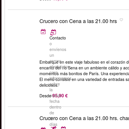
Crucero con Cena a las 21.00 hrs
Contacto
o
envíenos
un
correo
Embarque en este viaje fabuloso en el corazón de 
electrónico
encanto del río Sena en un ambiente cálido y ac
para
momentos más bonitos de París. Una experiencia 
informarnos
El menú consiste en una variedad de entradas sab
sobre
deliciosos.
la
95,90 €
nueva
Desde
fecha
dentro
de
Crucero con Cena a las 21.00 hrs. ch
5
días