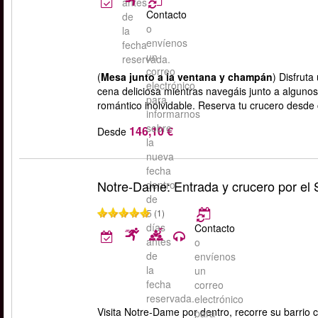
antes
Contacto
de
o
la
envíenos
fecha
un
reservada.
correo
(
Mesa junto a la ventana y champán
) Disfruta
electrónico
cena deliciosa mientras navegáis junto a algun
para
romántico inolvidable. Reserva tu crucero desd
informarnos
sobre
146,10 €
Desde
la
nueva
fecha
Notre-Dame: Entrada y crucero por el
dentro
de
5
(1)
días
Contacto
antes
o
de
envíenos
la
un
fecha
correo
reservada.
electrónico
Visita Notre-Dame por dentro, recorre su barrio c
para