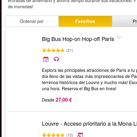
entradas de antemano y ahorra tiempo durante sus vacaciones! Y no
de monedas!
Ordenar por
Favoritos
Pr
Big Bus Hop-on Hop-off París
(21)
Explora las principales atracciones de París a tu
día lleno de las vistas más impresionantes de París
terrenos históricos del Louvre y mucho más! Esc
una hora. Reserva el Big Bus en línea!
27,00 €
Desde
Louvre - Acceso prioritario a la Mona L
(12)