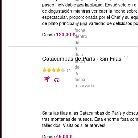
paseo inolvidable por la ciudad. Envuélvete en 
informarnos
de degustación mientras ver caer la noche sobr
sobre
espectacular, proporcionada por el Chef y su eq
la
de plato principal y una variedad de deliciosos po
nueva
fecha
123,30 €
Desde
dentro
de
5
días
Catacumbas de París - Sin Filas
antes
de
(7)
la
fecha
reservada.
Salta las filas a las Catacumbas de París y desc
tras montañas de huesos. Esta enorme fosa común
fallecidos. Visítalos si te atreves!
46,00 €
Desde