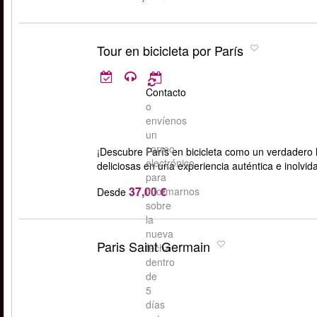
Tour en bicicleta por París
Contacto
o
envíenos
un
correo
¡Descubre París en bicicleta como un verdadero
electrónico
deliciosas en una experiencia auténtica e inolvid
para
37,00 €
informarnos
Desde
sobre
la
nueva
Paris Saint Germain
fecha
dentro
de
5
días