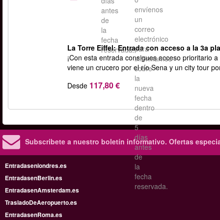
días
envíenos
antes
un
de
correo
la
electrónico
fecha
La Torre Eiffel: Entrada con acceso a la 3a pla
para
reservada.
¡Con esta entrada consigues acceso prioritario a l
informarnos
viene un crucero por el río Sena y un city tour p
sobre
la
117,80 €
Desde
nueva
fecha
dentro
de
5
días
Subscribete a nuestro boletín informativo.
Ofertas especi
antes
de
Entradasenlondres.es
la
fecha
EntradasenBerlin.es
reservada.
EntradasenAmsterdam.es
TrasladoDeAeropuerto.es
EntradasenRoma.es