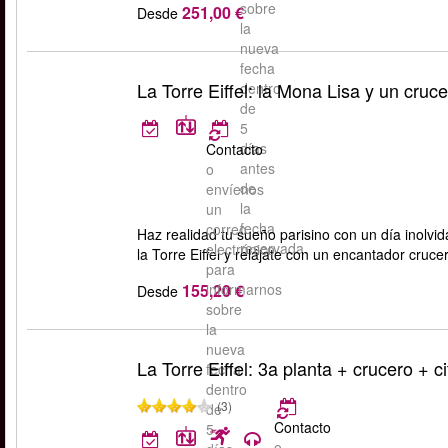
sobre
251,00 €
Desde
la
nueva
fecha
La Torre Eiffel: la Mona Lisa y un cruc
dentro
de
5
días
Contacto
antes
o
de
envíenos
la
un
fecha
correo
Haz realidad tu sueño parisino con un día inolvi
reservada.
electrónico
la Torre Eiffel y relájate con un encantador cruce
para
informarnos
155,20 €
Desde
sobre
la
nueva
La Torre Eiffel: 3a planta + crucero + ci
fecha
dentro
(3)
de
Contacto
5
o