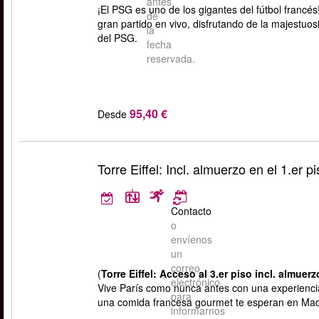
antes
¡El PSG es uno de los gigantes del fútbol francé
de
gran partido en vivo, disfrutando de la majestuos
la
del PSG.
fecha
reservada.
95,40 €
Desde
Torre Eiffel: Incl. almuerzo en el 1.er p
Contacto
o
envíenos
un
correo
(
Torre Eiffel: Acceso al 3.er piso incl. almuerz
electrónico
Vive París como nunca antes con una experiencia 
para
una comida francesa gourmet te esperan en Ma
informarnos