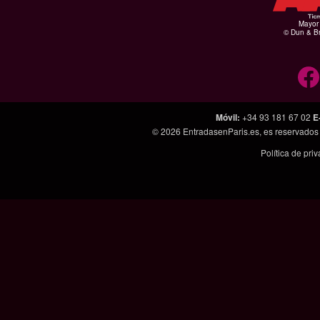
Mayor 
© Dun & Br
Móvil
:
+34 93 181 67 02
E
© 2026
EntradasenParis.es
, es reservado
Política de pri